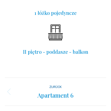
1 łóżko pojedyncze
II piętro - poddasze - balkon
Project
ZURÜCK
navigation
Apartament 6
Previous
project: